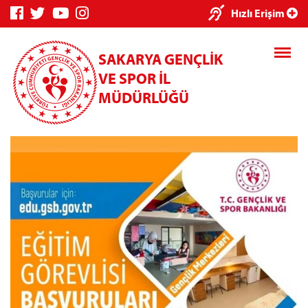
×
Hızlı Erişim
SAKARYA GENÇLİK
VE SPOR İL
MÜDÜRLÜĞÜ
Genç Bilgi
Spor Bilgi
Kredi/Yurt
Sistemi
Sistemi
İşlemleri
Kredi/Yurt E-
Ödeme