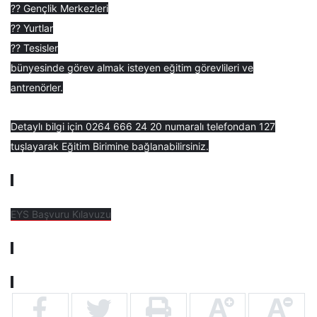
?? Gençlik Merkezleri
?? Yurtlar
?? Tesisler
bünyesinde görev almak isteyen eğitim görevlileri ve
antrenörler.
Detaylı bilgi için 0264 666 24 20 numaralı telefondan 127
tuşlayarak Eğitim Birimine bağlanabilirsiniz.
EYS Başvuru Kılavuzu