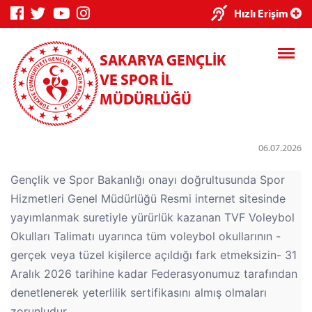
×
Hızlı Erişim
SAKARYA GENÇLİK
VE SPOR İL
MÜDÜRLÜĞÜ
06.07.2026
Genç Bilgi
Spor Bilgi
Kredi/Yurt
Sistemi
Sistemi
İşlemleri
Gençlik ve Spor Bakanlığı onayı doğrultusunda Spor
Hizmetleri Genel Müdürlüğü Resmi internet sitesinde
yayımlanmak suretiyle yürürlük kazanan TVF
Voleybol
Okulları Talimatı
uyarınca tüm voleybol okullarının -
gerçek veya tüzel kişilerce açıldığı fark etmeksizin- 31
Kredi/Yurt E-
Aralık 2026 tarihine kadar Federasyonumuz tarafından
Ödeme
denetlenerek yeterlilik sertifikasını almış olmaları
zorunludur.