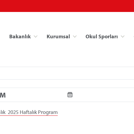
Bakanlık
Kurumsal
Okul Sporları
AM
Spor Bilgi Sistemi
Kredi/Yurt İşlemle
lık 2025 Haftalık Program