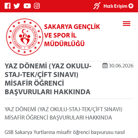
Hızlı Erişim
SAKARYA GENÇLİK
VE SPOR İL
MÜDÜRLÜĞÜ
YAZ DÖNEMİ (YAZ OKULU-
30.06.2026
STAJ-TEK/ÇİFT SINAVI)
MİSAFİR ÖĞRENCİ
Genç Bilgi Sistemi
Spor Bilgi Sistemi
BAŞVURULARI HAKKINDA
YAZ DÖNEMİ (YAZ OKULU-STAJ-TEK/ÇİFT SINAVI)
MİSAFİR ÖĞRENCİ BAŞVURULARI HAKKINDA
Kredi/Yurt E-Ödeme
GSB Sakarya Yurtlarına misafir öğrenci başvurusu nasıl