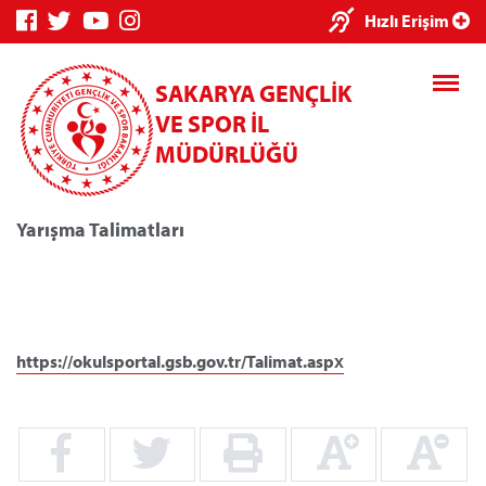
×
Hızlı Erişim
SAKARYA GENÇLİK
VE SPOR İL
MÜDÜRLÜĞÜ
Yarışma Talimatları
Genç Bilgi
Spor Bilgi
Kredi/Yurt
Sistemi
Sistemi
İşlemleri
https://okulsportal.gsb.gov.tr/Talimat.aspx
Kredi/Yurt E-
Ödeme