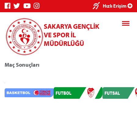
Hızlı Erişim
SAKARYA GENÇLİK
VE SPOR İL
MÜDÜRLÜĞÜ
Maç Sonuçları
Genç Bilgi Sistemi
Spor Bilgi Sistemi
.
Kredi/Yurt E-Ödeme