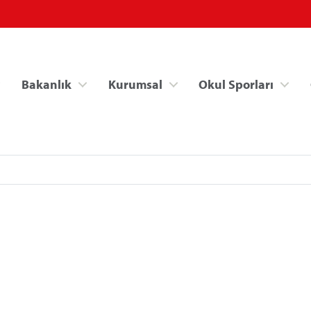
Bakanlık
Kurumsal
Okul Sporları
Spor Bilgi Sistemi
Kredi/Yurt İşlemle