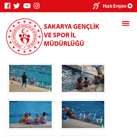
×
Hızlı Erişim
SAKARYA GENÇLİK
VE SPOR İL
MÜDÜRLÜĞÜ
Genç Bilgi
Spor Bilgi
Kredi/Yurt
Sistemi
Sistemi
İşlemleri
Kredi/Yurt E-
Ödeme