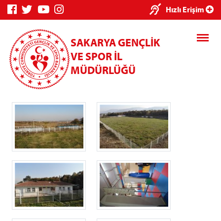
×
Hızlı Erişim
SAKARYA GENÇLİK
VE SPOR İL
MÜDÜRLÜĞÜ
Genç Bilgi
Spor Bilgi
Kredi/Yurt
Sistemi
Sistemi
İşlemleri
Kredi/Yurt E-
Ödeme