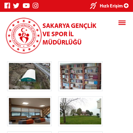
×
Hızlı Erişim
SAKARYA GENÇLİK
VE SPOR İL
MÜDÜRLÜĞÜ
Genç Bilgi
Spor Bilgi
Kredi/Yurt
Sistemi
Sistemi
İşlemleri
Kredi/Yurt E-
Ödeme