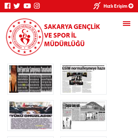
×
Hızlı Erişim
SAKARYA GENÇLİK
VE SPOR İL
MÜDÜRLÜĞÜ
Genç Bilgi
Spor Bilgi
Kredi/Yurt
Sistemi
Sistemi
İşlemleri
Kredi/Yurt E-
Ödeme