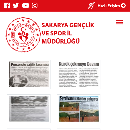
×
Hızlı Erişim
SAKARYA GENÇLİK
VE SPOR İL
MÜDÜRLÜĞÜ
Genç Bilgi
Spor Bilgi
Kredi/Yurt
Sistemi
Sistemi
İşlemleri
Kredi/Yurt E-
Ödeme