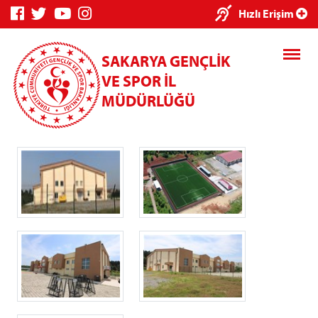
×
Hızlı Erişim
SAKARYA GENÇLİK
VE SPOR İL
MÜDÜRLÜĞÜ
Genç Bilgi
Spor Bilgi
Kredi/Yurt
Sistemi
Sistemi
İşlemleri
Kredi/Yurt E-
Ödeme