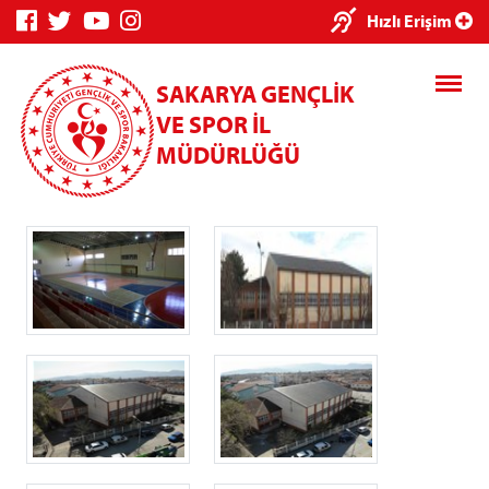
×
Hızlı Erişim
SAKARYA GENÇLİK
VE SPOR İL
MÜDÜRLÜĞÜ
Genç Bilgi
Spor Bilgi
Kredi/Yurt
Sistemi
Sistemi
İşlemleri
Kredi/Yurt E-
Ödeme